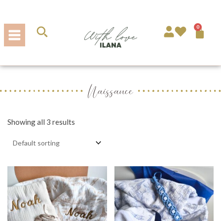
Aller
au
contenu
0
Pa
Naissance
Showing all 3 results