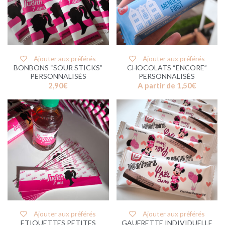
Ajouter aux préférés
Ajouter aux préférés
BONBONS “SOUR STICKS”
CHOCOLATS “ENCORE”
PERSONNALISÉS
PERSONNALISÉS
2,90
€
A partir de
1,50
€
Ajouter aux préférés
Ajouter aux préférés
ETIQUETTES PETITES
GAUFRETTE INDIVIDUELLE