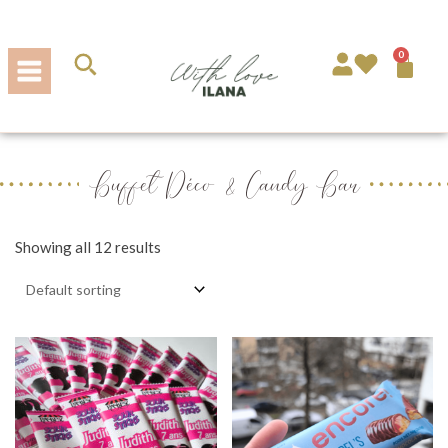
Aller
au
contenu
0
Pa
Buffet Déco & Candy Bar
Showing all 12 results