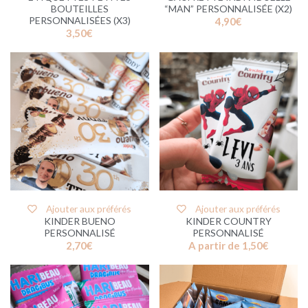
BOUTEILLES
“MAN” PERSONNALISÉE (X2)
PERSONNALISÉES (X3)
4,90
€
3,50
€
Ajouter aux préférés
Ajouter aux préférés
KINDER BUENO
KINDER COUNTRY
PERSONNALISÉ
PERSONNALISÉ
2,70
€
A partir de
1,50
€