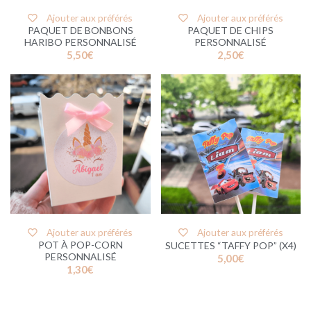
Ajouter aux préférés
Ajouter aux préférés
PAQUET DE BONBONS
PAQUET DE CHIPS
HARIBO PERSONNALISÉ
PERSONNALISÉ
5,50
€
2,50
€
Ajouter aux préférés
Ajouter aux préférés
POT À POP-CORN
SUCETTES “TAFFY POP” (X4)
PERSONNALISÉ
5,00
€
1,30
€