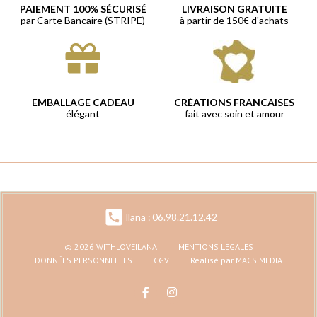
PAIEMENT 100% SÉCURISÉ
LIVRAISON GRATUITE
par Carte Bancaire (STRIPE)
à partir de 150€ d'achats
EMBALLAGE CADEAU
CRÉATIONS FRANCAISES
élégant
fait avec soin et amour
Ilana : 06.98.21.12.42
© 2026 WITHLOVEILANA
MENTIONS LEGALES
DONNÉES PERSONNELLES
CGV
Réalisé par MACSIMEDIA
F
I
a
n
c
s